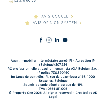
02 376 60 66
AVIS GOOGLE
AVIS OPINION SYSTEM
Agent Immobilier intermédiaire agréé IPI - Agréation IPI
(Belgique):507.654
RC professionnelle et cautionnement via AXA Belgium S.A. :
n° police 730.390.160
Instance de contrôle: IPI, rue du Luxembourg 16B, 1000
Bruxelles, Belgique
Soumis
au code déontologique de l’IPI
.
TVA : 0564.811.006
© Property One 2026. All rights reserved. -
Created by AD
Legal