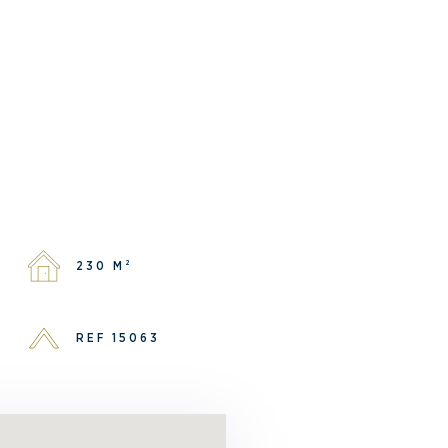
230 M²
REF 15063