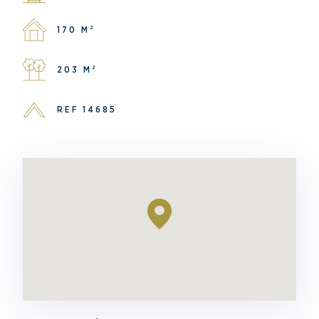
170 M²
203 M²
REF 14685