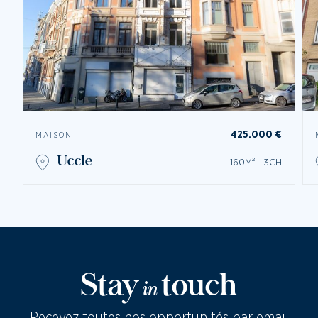
425.000 €
MAISON
uccle
160M² - 3CH
Stay
touch
in