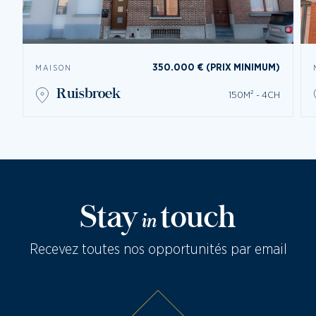
350.000 € (PRIX MINIMUM)
MAISON
ruisbroek
150M² - 4CH
Stay
touch
in
Recevez toutes nos opportunités par email