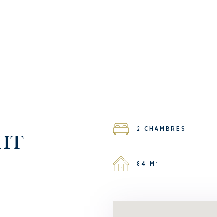
2 CHAMBRES
HT
84 M²