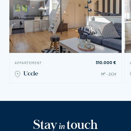
310.000 €
APPARTEMENT
uccle
M² - 2CH
Stay
touch
in